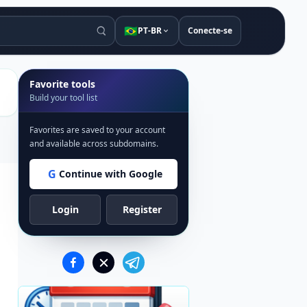
🇧🇷
PT-BR
Conecte-se
Favorite tools
Build your tool list
Favorites are saved to your account
and available across subdomains.
G
Continue with Google
Login
Register