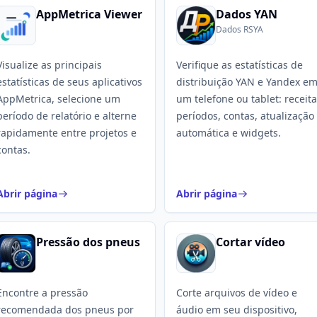
AppMetrica Viewer
Dados YAN
Dados RSYA
Visualize as principais
Verifique as estatísticas de
estatísticas de seus aplicativos
distribuição YAN e Yandex e
AppMetrica, selecione um
um telefone ou tablet: receita
período de relatório e alterne
períodos, contas, atualização
rapidamente entre projetos e
automática e widgets.
contas.
Abrir página
Abrir página
Pressão dos pneus
Cortar vídeo
Encontre a pressão
Corte arquivos de vídeo e
recomendada dos pneus por
áudio em seu dispositivo,