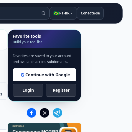
🇧🇷
PT-BR
Conecte-se
Favorite tools
Build your tool list
Favorites are saved to your account
and available across subdomains.
G
Continue with Google
Login
Register
os