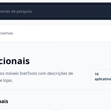
entas de pesquisa
 InetTools
cionais
vos móveis InetTools com descrições de
16
aplicativ
e lojas.
nais