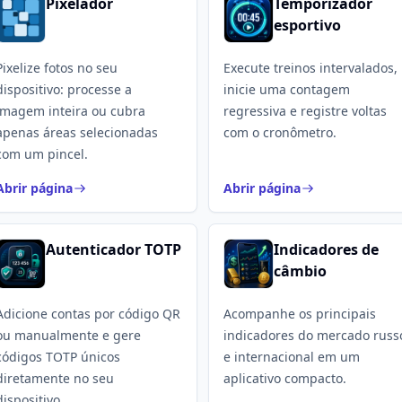
Pixelador
Temporizador
esportivo
Pixelize fotos no seu
Execute treinos intervalados,
dispositivo: processe a
inicie uma contagem
imagem inteira ou cubra
regressiva e registre voltas
apenas áreas selecionadas
com o cronômetro.
com um pincel.
Abrir página
Abrir página
Autenticador TOTP
Indicadores de
câmbio
Adicione contas por código QR
Acompanhe os principais
ou manualmente e gere
indicadores do mercado russ
códigos TOTP únicos
e internacional em um
diretamente no seu
aplicativo compacto.
dispositivo.