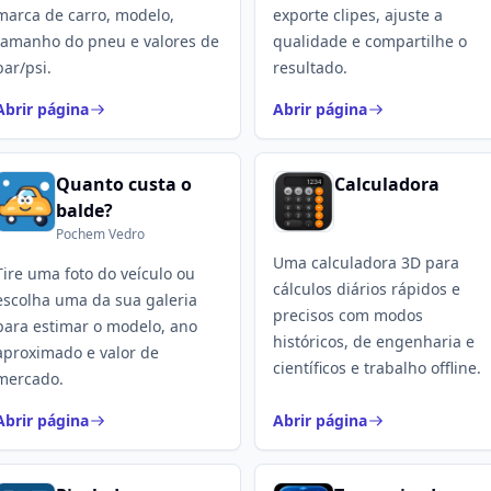
marca de carro, modelo,
exporte clipes, ajuste a
tamanho do pneu e valores de
qualidade e compartilhe o
bar/psi.
resultado.
Abrir página
Abrir página
Quanto custa o
Calculadora
balde?
Pochem Vedro
Uma calculadora 3D para
Tire uma foto do veículo ou
cálculos diários rápidos e
escolha uma da sua galeria
precisos com modos
para estimar o modelo, ano
históricos, de engenharia e
aproximado e valor de
científicos e trabalho offline.
mercado.
Abrir página
Abrir página