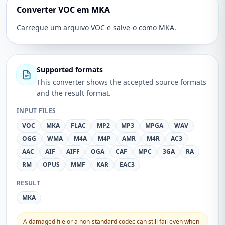
Converter VOC em MKA
Carregue um arquivo VOC e salve-o como MKA.
Supported formats
This converter shows the accepted source formats
and the result format.
INPUT FILES
VOC
MKA
FLAC
MP2
MP3
MPGA
WAV
OGG
WMA
M4A
M4P
AMR
M4R
AC3
AAC
AIF
AIFF
OGA
CAF
MPC
3GA
RA
RM
OPUS
MMF
KAR
EAC3
RESULT
MKA
A damaged file or a non-standard codec can still fail even when