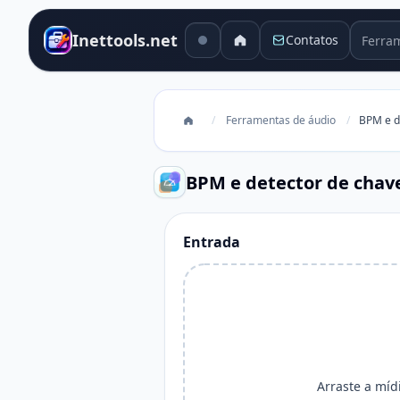
Ferram
Inettools.net
Contatos
/
Ferramentas de áudio
/
BPM e d
BPM e detector de chav
Entrada
Arraste a míd