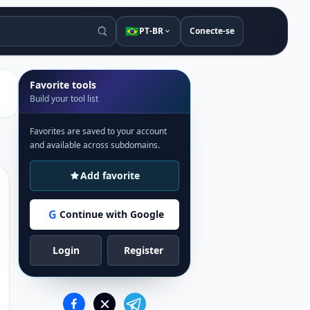
🇧🇷
PT-BR
Conecte-se
Favorite tools
Build your tool list
Favorites are saved to your account
and available across subdomains.
Add favorite
G
Continue with Google
Login
Register