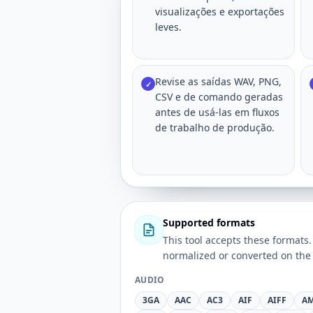
visualizações e exportações
leves.
Revise as saídas WAV, PNG,
✓
CSV e de comando geradas
antes de usá-las em fluxos
de trabalho de produção.
Supported formats
This tool accepts these forma
normalized or converted on the 
AUDIO
3GA
AAC
AC3
AIF
AIFF
A