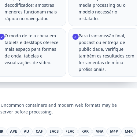
decodificados; amostras
media processing ou o
menores funcionam mais
modelo necessário
rápido no navegador.
instalado.
O modo de tela cheia em
Para transmissão final,
✓
✓
tablets e desktops oferece
podcast ou entrega de
mais espaço para formas
publicidade, verifique
de onda, tabelas e
também os resultados com
visualizações de vídeo.
ferramentas de mídia
profissionais.
ts. Uncommon containers and modern web formats may be
server before processing.
MR
APE
AU
CAF
EAC3
FLAC
KAR
M4A
M4P
M4R