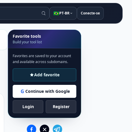
🇧🇷
PT-BR
Conecte-se
Favorite tools
Build your tool list
Favorites are saved to your account
and available across subdomains.
Add favorite
G
Continue with Google
Login
Register