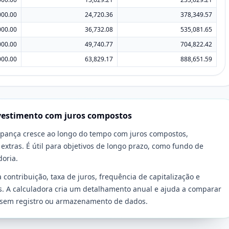
000.00
24,720.36
378,349.57
000.00
36,732.08
535,081.65
000.00
49,740.77
704,822.42
000.00
63,829.17
888,651.59
vestimento com juros compostos
upança cresce ao longo do tempo com juros compostos,
extras. É útil para objetivos de longo prazo, como fundo de
oria.
 contribuição, taxa de juros, frequência de capitalização e
s. A calculadora cria um detalhamento anual e ajuda a comparar
a sem registro ou armazenamento de dados.