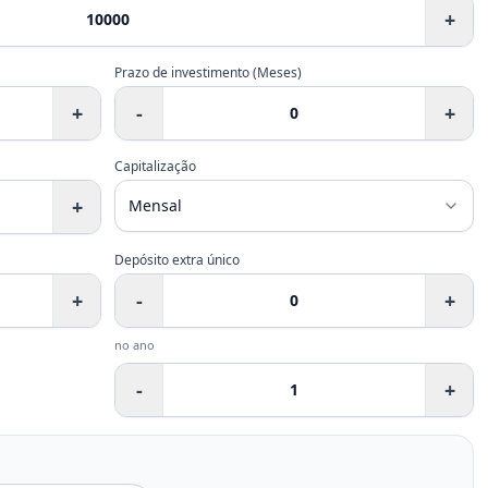
+
Prazo de investimento
(
Meses
)
+
-
+
Capitalização
+
Depósito extra único
+
-
+
no ano
-
+