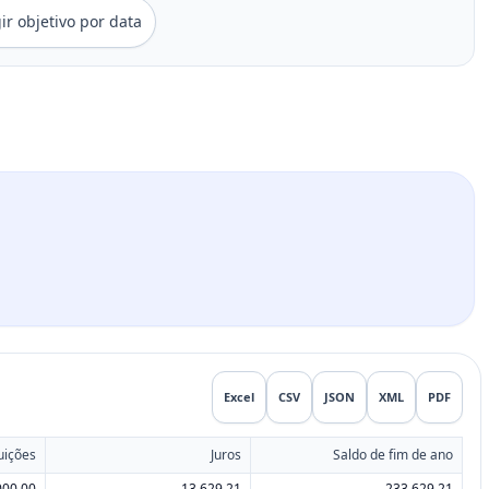
ir objetivo por data
Excel
CSV
JSON
XML
PDF
uições
Juros
Saldo de fim de ano
000.00
13,629.21
233,629.21