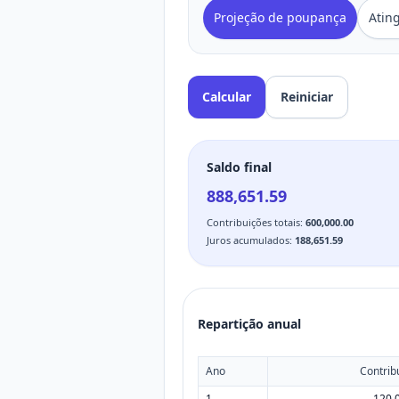
Projeção de poupança
Ating
Calcular
Reiniciar
Saldo final
888,651.59
Contribuições totais
:
600,000.00
Juros acumulados
:
188,651.59
Repartição anual
Ano
Contrib
1
120,