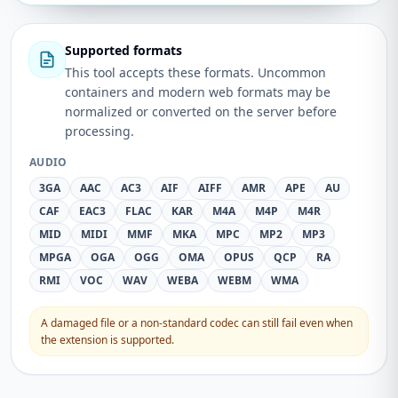
Supported formats
This tool accepts these formats. Uncommon
containers and modern web formats may be
normalized or converted on the server before
processing.
AUDIO
3GA
AAC
AC3
AIF
AIFF
AMR
APE
AU
CAF
EAC3
FLAC
KAR
M4A
M4P
M4R
MID
MIDI
MMF
MKA
MPC
MP2
MP3
MPGA
OGA
OGG
OMA
OPUS
QCP
RA
RMI
VOC
WAV
WEBA
WEBM
WMA
A damaged file or a non-standard codec can still fail even when
the extension is supported.