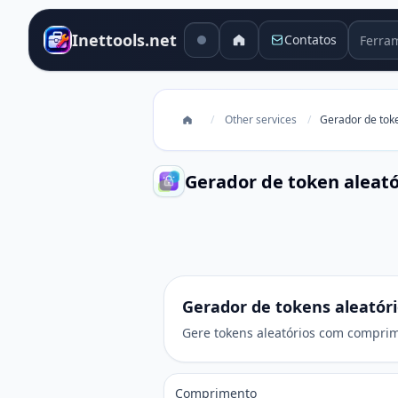
Ferram
Inettools.net
Contatos
/
Other services
/
Gerador de toke
Gerador de token aleató
Gerador de tokens aleatórios
Gerador de tokens aleatór
Gere tokens aleatórios com comprim
Comprimento