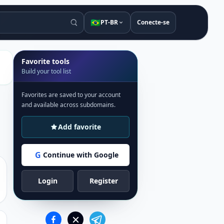
🇧🇷
PT-BR
Conecte-se
Favorite tools
Build your tool list
Favorites are saved to your account
and available across subdomains.
Add favorite
G
Continue with Google
Login
Register