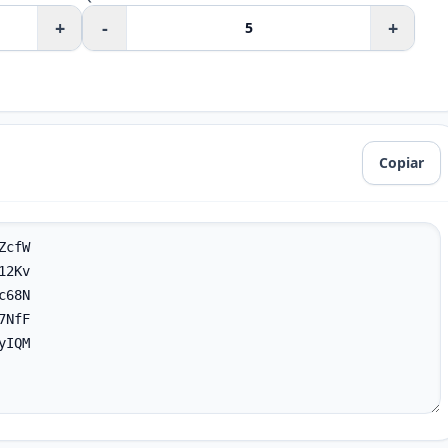
+
-
+
Copiar